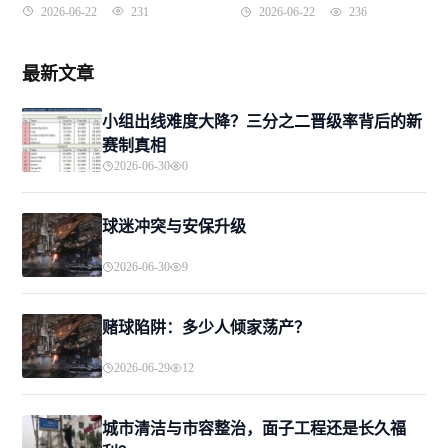
前。
截止2026年4月15日。
2026-06-22
231
2026-06-22
236
最新文章
小组出线难度大降？三分之二晋级率背后的新
赛制真相
2026-06-30
0
球迷冲突与安保升级
2026-06-30
9
赌球陷阱：多少人倾家荡产？
2026-06-29
12
城市清洁与市容整治，面子工程还是长久福