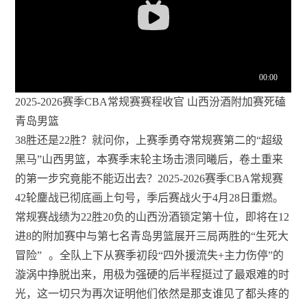
2025-2026赛季CBA常规赛赛程收官 山西汾酒附加赛死磕
青岛男篮
38胜还是22胜？就问你，上赛季勇夺常规赛第二的“超级
黑马”山西男篮，本赛季末轮主场击溃同曦后，卷土重来
的第一步究竟能不能迈出去？2025-2026赛季CBA常规赛
42轮鏖战已彻底画上句号，季后赛战火于4月28日重燃。
常规赛战绩为22胜20负的山西汾酒锁定第十位，即将在12
进8的附加赛中与第七名青岛男篮展开三局两胜的“生死大
冒险”
。全队上下从赛季初段“四外援流失+主力伤停”的
漩涡中挣脱出来，用极为强硬的后半程挺过了最艰难的时
光，这一切只为再次证明他们依然是那支谁见了都头疼的