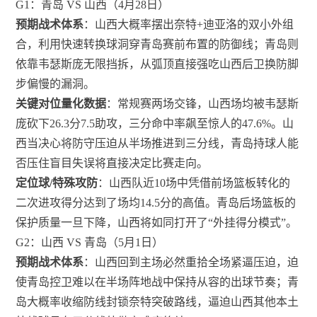
G1：青岛 VS 山西（4月28日）
预期战术体系
：山西大概率摆出奈特+迪亚洛的双小外组
合，利用快速转换球洞穿青岛赛前布置的防御线；青岛则
依靠韦瑟斯庞无限挡拆，从弧顶直接强吃山西后卫换防脚
步偏慢的漏洞。
关键对位量化数据
：常规赛两场交锋，山西场均被韦瑟斯
庞砍下26.3分7.5助攻，三分命中率飙至惊人的47.6%。山
西当决心将防守压迫从半场推进到三分线，青岛持球人能
否压住盲目失误将直接决定比赛走向。
定位球/特殊攻防
：山西队近10场中凭借前场篮板转化的
二次进攻得分达到了场均14.5分的高值。青岛后场篮板的
保护质量一旦下降，山西将如同打开了“外挂得分模式”。
G2：山西 VS 青岛（5月1日）
预期战术体系
：山西回到主场必然重拾全场紧逼压迫，迫
使青岛控卫难以在半场阵地战中保持从容的出球节奏；青
岛大概率收缩防线封锁奈特突破路线，逼迫山西其他本土