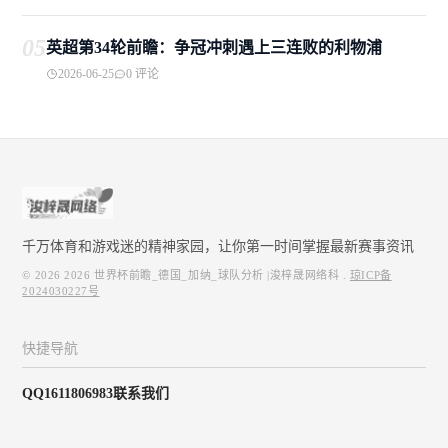
05
英超第34轮前瞻：争冠冲刺遇上三连败的利物浦
2026-06-25
0 评论
千万体育和游戏迷的精神家园，让你第一时间掌握最新赛事资讯
© 2026
2026 世界杯前瞻_德国_加纳_球队分析 |浚梓晟网络科
.
琼ICP备
2024030227号
快捷导航
QQ1611806983联系我们