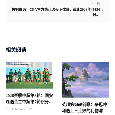
下一篇
数据来源：CBA官方统计球天下体育，截止2026年4月24
日。
相关阅读
2026赛季中超第8轮：国安
连遇苦主中超第7轮积分榜
英超第34轮前瞻：争冠冲
上出现怪现象
2026-06-25
218
刺遇上三连败的利物浦