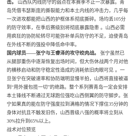
击。
山西队内线防守的弱点在本赛季不止一次暴露。青
岛凭借韦瑟斯庞的撕裂能力和本土内线的冲击力，几乎每
一次进攻都能把山西的护框体系彻底撕碎。场均丢105分
的防守效率，在季后赛级别将彻底暴露隐患
。山西必需
用疯狂的协防轮转尽可能弥补单兵防守的不足，迫使青岛
在外线不断的强投中降低命中率。
国内球员——张宁与王睿泽的攻守绞肉战。
张宁虽然已
从腿部重伤中逐渐恢复出场时间，但大伤休战两个月对他
的横移启动和防守稳定性造成的消耗依旧肉眼可见
。一
旦张宁在突破速率和协防端明显慢半拍，山西将直接被逼
到“用外援包揽一切”的绝路。整个系列赛青岛一定会安排
本土锋线不断通过无球跑位强吃山西侧翼的防守脚步。张
宁如果真的能在防守强度拉到满格的情况下撑住35分钟的
身体对抗且不触发旧伤，山西晋级八强的概率将立刻从
30%拉升到65%以上。
战术对位预览