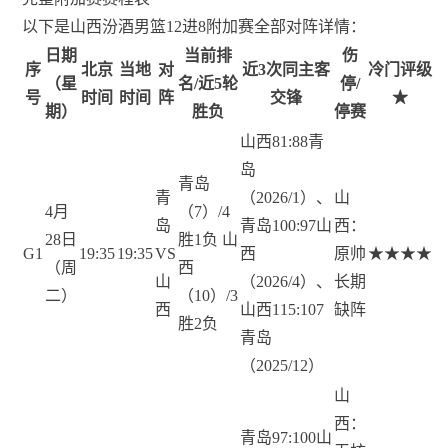
以下是山西汾酒男篮12进8附加赛全部对阵详情：
日期
当前排
伤
序
北京
当地
对
近3次同主客
冷门评级
（星
名/近5轮
停/
号
时间
时间
阵
交锋
★
期）
胜负
停赛
山西81:88青
岛
青岛
青
（2026/1）、
山
4月
（7）/4
岛
青岛100:97山
西：
28日
胜1负 山
G1
19:35
19:35
VS
西
原帅
★★★★
（周
西
山
（2026/4）、
长期
二）
（10）/3
西
山西115:107
缺阵
胜2负
青岛
（2025/12）
山
西：
青岛97:100山