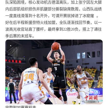
队深陷困境，核心发动机古德温离队，加上张宁因左大腿
内后部肌组织损伤并肌腱部分撕裂缺席数周，山西队战绩
一度直线滑落到十名开外，可谓开赛就掉进了冰窟窿
。
好在后半程新援奈特火线加盟，全队逐渐找回节奏，以一
波高光收官站直了腰杆，最终拿到22胜20负，搭上了通往
季后赛的末班车。
完整附加赛赛程表