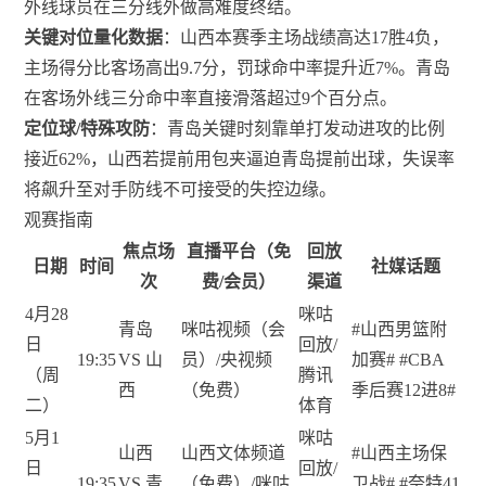
外线球员在三分线外做高难度终结。
关键对位量化数据
：山西本赛季主场战绩高达17胜4负，
主场得分比客场高出9.7分，罚球命中率提升近7%。青岛
在客场外线三分命中率直接滑落超过9个百分点。
定位球/特殊攻防
：青岛关键时刻靠单打发动进攻的比例
接近62%，山西若提前用包夹逼迫青岛提前出球，失误率
将飙升至对手防线不可接受的失控边缘。
观赛指南
焦点场
直播平台（免
回放
日期
时间
社媒话题
次
费/会员）
渠道
4月28
咪咕
青岛
咪咕视频（会
#山西男篮附
日
回放/
19:35
VS 山
员）/央视频
加赛# #CBA
（周
腾讯
西
（免费）
季后赛12进8#
二）
体育
5月1
咪咕
山西
山西文体频道
#山西主场保
日
回放/
19:35
VS 青
（免费）/咪咕
卫战# #奈特41