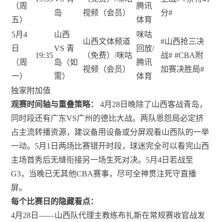
（周
腾讯
岛
视频（会员）
分#
五）
体育
5月4
山西
咪咕
山西文体频道
#山西抢三决
日
VS 青
回放/
19:35
（免费）/咪咕
战# #CBA附
（周
岛（如
腾讯
视频（会员）
加赛决胜局#
一）
需）
体育
独家附加值
观赛时间轴与重叠策略：
4月28日晚除了山西客战青岛，
同时段还有广东VS广州的德比大战。两队恩怨局必定挤
占主流转播资源，建议备用设备或分屏观看山西队的一举
一动。5月1日两场比赛错开时段，球迷完全可以看完山西
主场首秀后无缝衔接另一场生死对决。5月4日若战至
G3，当晚已无其他CBA赛事，尽可全神贯注死守直播
屏。
每个比赛日的隐藏看点：
4月28日——山西队代理主教练布扎斯在常规赛收官战发