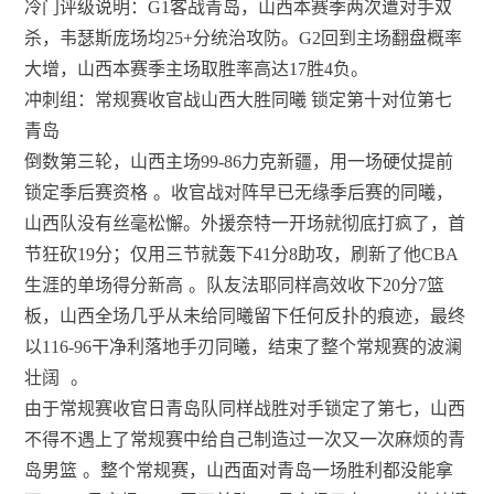
冷门评级说明：G1客战青岛，山西本赛季两次遭对手双
杀，韦瑟斯庞场均25+分统治攻防。G2回到主场翻盘概率
大增，山西本赛季主场取胜率高达17胜4负。
冲刺组：常规赛收官战山西大胜同曦 锁定第十对位第七
青岛
倒数第三轮，山西主场99-86力克新疆，用一场硬仗提前
锁定季后赛资格
。收官战对阵早已无缘季后赛的同曦，
山西队没有丝毫松懈。外援奈特一开场就彻底打疯了，首
节狂砍19分；仅用三节就轰下41分8助攻，刷新了他CBA
生涯的单场得分新高
。队友法耶同样高效收下20分7篮
板，山西全场几乎从未给同曦留下任何反扑的痕迹，最终
以116-96干净利落地手刃同曦，结束了整个常规赛的波澜
壮阔
。
由于常规赛收官日青岛队同样战胜对手锁定了第七，山西
不得不遇上了常规赛中给自己制造过一次又一次麻烦的青
岛男篮
。整个常规赛，山西面对青岛一场胜利都没能拿