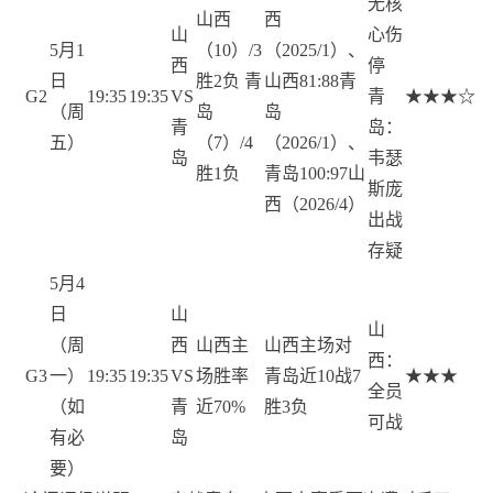
无核
山西
西
山
心伤
5月1
（10）/3
（2025/1）、
西
停
日
胜2负 青
山西81:88青
G2
19:35
19:35
VS
青
★★★☆
（周
岛
岛
青
岛：
五）
（7）/4
（2026/1）、
岛
韦瑟
胜1负
青岛100:97山
斯庞
西（2026/4）
出战
存疑
5月4
日
山
山
（周
西
山西主
山西主场对
西：
G3
一）
19:35
19:35
VS
场胜率
青岛近10战7
★★★
全员
（如
青
近70%
胜3负
可战
有必
岛
要）