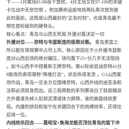
下——1月客场81-88吞下首败，4月主场又在97-100的关键
卡位战中无奈饮恨
。附加赛命运般地将两队再次放到彼
此的面前，这既是山西最好的“正名时刻”，也是青岛最不
想在首轮碰到的硬骨头。
核心看点：青岛与山西生死局 外援对轰决定一切
外援对位——奈特与韦瑟斯庞的极限对轰。
青岛男篮之
所以能在常规赛中占尽上风，核心原因在于小外援韦瑟斯
庞对山西后场的绝对碾压，场均轰下25+分几乎无法阻挡
。如今山西手中捏着新王牌奈特。第42轮收官战奈特41分
8助攻的表现堪称“降维打击”，状态热得发烫
。G1山西客
场作战，青岛一旦全方位围堵奈特，山西外线的迪亚洛和
法耶必须挺身而出。这三局两胜的系列赛说白了就是赌双
方外援谁先掉入犯规泥潭或体力屏障，谁的崩盘线就更
低。内援的拼劲和张宁在关键回合下的肉搏效率，还得往
后排一位。
内线绞杀回合——葛昭宝+焦海龙能否顶住青岛的篮下冲