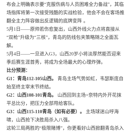
布会上明确表示要“克服伤病与人员困难全力备战”，其临
场指挥将第一次接受残酷的实战检验，他会不会在客场推
翻全主力阵容做出反逻辑的底牌变阵
。
5月1日——原帅若伤愈复出，山西外线火力点将直接从
“双枪”升级为“三核”，青岛的防线包夹策略随之全面瓦
解。
5月4日——一旦进入G3，山西20岁小将淡厚然能否迎来
季后赛生涯首秀，将成为全场最大的心理炸弹。
比分预测：
G1：青岛112-105山西。
青岛主场气势如虹，韦瑟斯庞自
始至终主宰末节终结。
G2：山西108-101青岛。
山西回到主场+奈特内外开花抹
平总比分，把压力全部甩给客队。
G3：山西115-110青岛（如有必要）。
主场球迷山呼海
啸，山西抢下决胜局杀入八强。
这轮三局两胜的“极限赌博”，你更看好山西掀翻青岛杀入