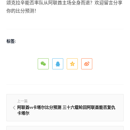
颂克拉辛能否率队从阿联酋主场全身而退？欢迎留言分享
你的比分预测！
标签:
上一篇
阿联酋vs卡塔尔比分预测 三十六载轮回阿联酋能否复仇
卡塔尔