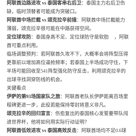
阿联酋边路进攻 vs 泰国客串右后卫
：泰国主力右后卫伤
缺，临时顶替者可能成为突破口。
阿联酋中场拦截 vs 颂克拉辛前插
：阿联酋中场拦截能力
薄弱，颂克拉辛很可能在中路获得空间。
定位球攻防
：泰国身高不足、定位球防守是软肋
，阿联
酋可重点利用。
临场调整预判：若阿联酋久攻不下，大概率会将阵型压得
更靠前以增加高位逼抢频率；若泰国上半场成功守住，下
半场可能回收至541阵型强化防守反击，利用颂克拉辛的
出球寻找洞穿防线的机会。
关键看点
伊萨的第93场国家队之旅
：阿联酋老队长伊萨距离百场里
程碑更进一步，此役若能保持零封将意义非凡。
颂克拉辛的回归宣言
：伤愈复出的泰国核心发誓要带队闯
进世界杯，他将如何用实际行动证明？
阿联酋低效进攻 vs 泰国高效反击
：阿联酋场均不足0.6球