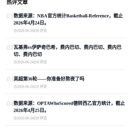
热评文章
01
数据来源：NBA官方统计Basketball-Reference，截止
2026年4月24日。
2026-06-24
0 评论
02
瓦基弗vs伊萨奇巴希，费内巴切、费内巴切、费内巴
切、费内巴切
2026-06-24
0 评论
03
英超第36轮——你准备好熬夜了吗
2026-06-24
0 评论
04
数据来源：OPTAWhoScored德转西乙官方统计，截止
2026年4月25日。
2026-06-24
0 评论