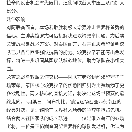
拉辛的反击机会率先破门，迫使阿联酋大举压上从而扩大
比分。
延伸影响
对阿联酋而言，本场若取胜将极大增强冲击世界杯首秀的
信心。主帅奥拉罗尤可借机解决进攻端效率问题，为后续
关键战积累战术方案。对泰国而言，石井正忠希望证明球
队已具备与西亚强队抗衡的能力。颂克拉辛若能有出色发
挥，将进一步巩固其国家队核心地位，助力球队在小组突
围。
荣誉之战与救赎之作交织——阿联酋老将伊萨渴望守护主
场荣耀，泰国核心颂克拉辛的伤愈回归则为比赛增添了更
多戏剧性。两大核心的直接对话，将决定这场世预赛的最
终走向。3月某日，阿布扎比，锁定这场西亚vs东南亚的
经典对决，见证谁能在世界杯入场券的争夺中抢占先机。
结合两人在国家队的成长轨迹——一位是渐入暮年的92场
老将，一位是正值巅峰渴望世界杯的球队发动机，你认为