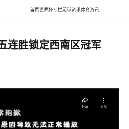
首页
世界杯专栏
足球资讯
体育资讯
士，五连胜锁定西南区冠军