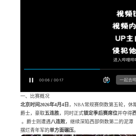
一、比赛概况
北京时间2026年4月4日
，NBA常规赛倒数第五轮，休
爵士，豪取
五连胜
，同时正式
锁定季后赛席位
并夺得
。爵士则遭遇
八连败
，继续深陷西部倒数第二的泥潭
摆烂青年军的
单方面碾压
。