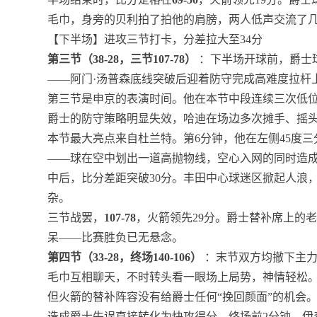
毛巾，身旁的贝利拍了拍他的肩膀，两人低声交流了
【下半场】进攻三节打卡，分差拉大至34分
第三节（38-28，三节107-78）
：下半场开球前，爵士
——阿门·汤普森底线突破后迎着防守完成高难度拉杆
第三节是申京的表演时间。他在本节中段连续三次低位
爵士的防守策略明显失效，哈迪在场边多次摊手、摇
本节最大亮点来自杜兰特。第6分钟，他在左侧45度
——球在空中划出一道高抛物线，空心入网的同时造
中后，比分差距突破30分。丰田中心球迷区掀起人浪
杂。
三节战罢，
107-78
，火箭领先29分。爵士替补席上的
呆——比赛胜负已无悬念。
第四节（33-28，终场140-106）
：末节双方均撤下主力
毛巾互相聊天，不时转头看一眼场上局势，神情轻松
但火箭的替补阵容没有给爵士任何“挽回颜面”的机会
造成爵士失误直接转化为快攻得分。终场前2分钟，伊