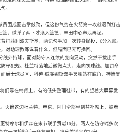
几句。
球员围成圈击掌鼓劲，但这份气势在火箭第一攻就遭到打击
上篮，球弹了两下才滚入篮筐，丰田中心声浪再起。
背打菲利波夫斯基，两记勾手加一次转身抛投，6分入账。
头，对助理教练说着什么，但局面已无可挽回。
三分线外持球，面对防守人连续的变向晃动，突然干拔出手
成防守犯规。杜兰特落地后微微点头，走向罚球线。加罚命
，而爵士球员区，科迪·威廉姆斯双手叉腰站在底角，神情复
老将们靠在椅背上，有的低头整理鞋带，有的望着大屏幕发
。火箭这边杜兰特、申京、阿门全部坐到替补席上，披着
。
。惠特摩尔和伊森在末节联手贡献16分，两人在防守端多次
森在一次抢断后一条龙暴扣，将分差锁定在34分。