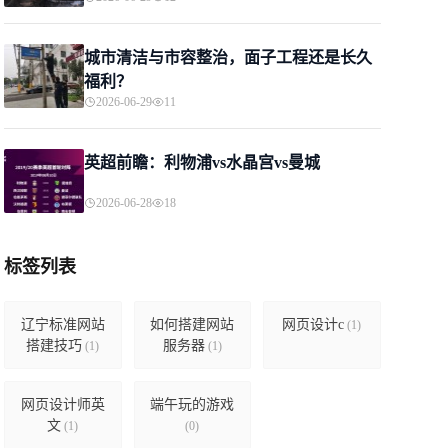
城市清洁与市容整治，面子工程还是长久
福利？
2026-06-29
11
英超前瞻：利物浦vs水晶宫vs曼城
2026-06-28
18
标签列表
辽宁标准网站
如何搭建网站
网页设计c
(1)
搭建技巧
服务器
(1)
(1)
网页设计师英
端午玩的游戏
文
(1)
(0)