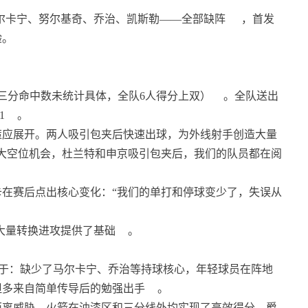
尔卡宁、努尔基奇、乔治、凯斯勒——全部缺阵
，首发
验。
三分命中数未统计具体，全队6人得分上双）
。全队送出
1
。
策应展开。两人吸引包夹后快速出球，为外线射手创造大量
大空位机会，杜兰特和申京吸引包夹后，我们的队员都在阅
在赛后点出核心变化：“我们的单打和停球变少了，失误从
为大量转换进攻提供了基础
。
于：缺少了马尔卡宁、乔治等持球核心，年轻球员在阵地
但多来自简单传导后的勉强出手
。
距离威胁，火箭在油漆区和三分线外均实现了高效得分。爵