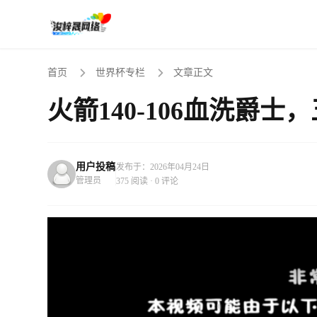
首页
世界杯专栏
文章正文
火箭140-106血洗爵
用户投稿
发布于：2026年04月24日
管理员
375 阅读 · 0 评论