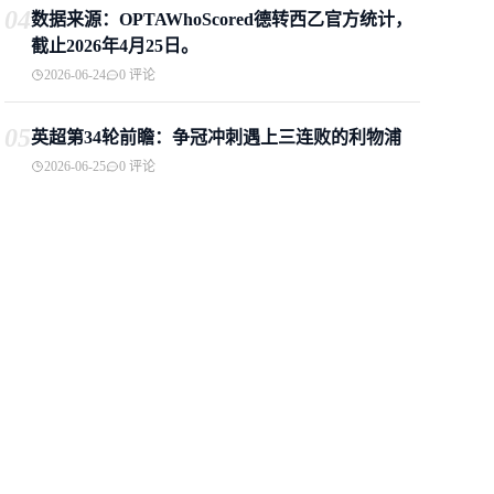
04
数据来源：OPTAWhoScored德转西乙官方统计，
截止2026年4月25日。
2026-06-24
0 评论
05
英超第34轮前瞻：争冠冲刺遇上三连败的利物浦
2026-06-25
0 评论