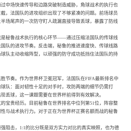
通过中场快速传导和边路突破制造威胁，角球战术的执行也
拦截，法国队的进攻组织出现了不够紧凑的问题。前场球员
上半场尾声的一次防守盯人疏漏直接导致丢球，暴露了防线
截是秘鲁战术执行的核心环节——通过压缩法国队的传球线
法国队的进攻节奏。反击端，秘鲁的推进速度快、传球线路
场球队主动收缩阵型，以顽强的防守成功抵挡住法国队的持
胜节奏。作为世界杯卫冕冠军，法国队在FIFA最新排名中
的球队：面对韧性十足的对手时，攻防两端的细节仍需打
出现丢球，这一课题需要在世界杯前得到有效解决。
的宝贵经历。目前秘鲁在世界排名中位列第51位，阵容整
韧性与战术执行力。对于正在为世界杯正赛名额而战的秘鲁
强阻击，1:1的比分既是双方实力对比的真实映照，也为德