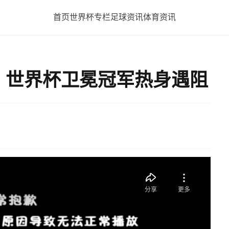
首页
世界杯专栏
足球资讯
体育资讯
盘：世界杯卫冕冠军热身遇阻