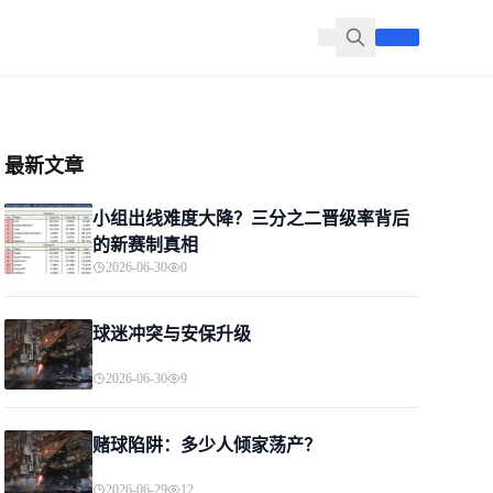
最新文章
小组出线难度大降？三分之二晋级率背后
的新赛制真相
2026-06-30
0
球迷冲突与安保升级
2026-06-30
9
赌球陷阱：多少人倾家荡产？
2026-06-29
12