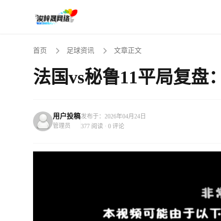
首页
足球资讯
文章正文
法国vs秘鲁11平局复
用户投稿
发布于：2026年04月24日
管理员
377 阅读 · 0 评论