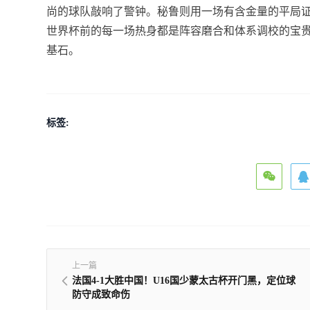
尚的球队敲响了警钟。秘鲁则用一场有含金量的平局
世界杯前的每一场热身都是阵容磨合和体系调校的宝
基石。
标签:
上一篇
法国4-1大胜中国！U16国少蒙太古杯开门黑，定位球
防守成致命伤