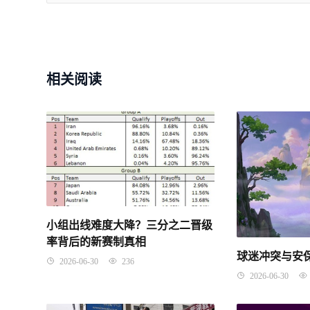
相关阅读
小组出线难度大降？三分之二晋级
率背后的新赛制真相
球迷冲突与安
2026-06-30
236
2026-06-30