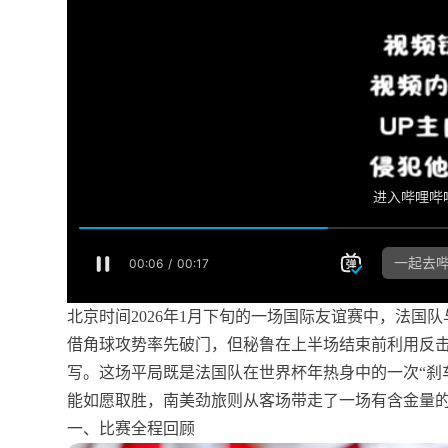
北京时间2026年1月下旬的一场国际友谊赛中，法国
借角球攻势率先破门，但秘鲁在上半场结束前利用反
写。这场平局既是法国队在世界杯年热身中的一次“刹
能如愿取胜，南美劲旅则从客场带走了一场有含金量
一、比赛全程回顾