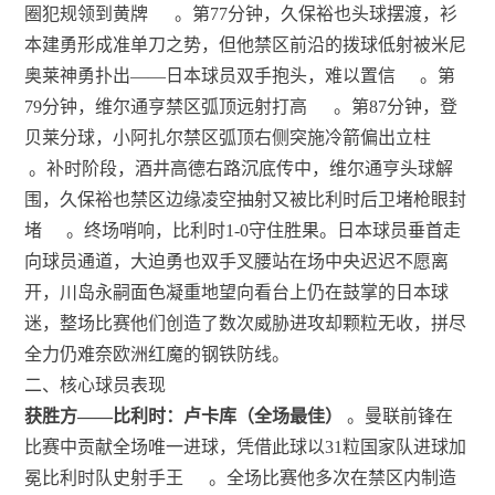
圈犯规领到黄牌
。第77分钟，久保裕也头球摆渡，衫
本建勇形成准单刀之势，但他禁区前沿的拨球低射被米尼
奥莱神勇扑出——日本球员双手抱头，难以置信
。第
79分钟，维尔通亨禁区弧顶远射打高
。第87分钟，登
贝莱分球，小阿扎尔禁区弧顶右侧突施冷箭偏出立柱
。补时阶段，酒井高德右路沉底传中，维尔通亨头球解
围，久保裕也禁区边缘凌空抽射又被比利时后卫堵枪眼封
堵
。终场哨响，比利时1-0守住胜果。日本球员垂首走
向球员通道，大迫勇也双手叉腰站在场中央迟迟不愿离
开，川岛永嗣面色凝重地望向看台上仍在鼓掌的日本球
迷，整场比赛他们创造了数次威胁进攻却颗粒无收，拼尽
全力仍难奈欧洲红魔的钢铁防线。
二、核心球员表现
获胜方——比利时：卢卡库（全场最佳）
。曼联前锋在
比赛中贡献全场唯一进球，凭借此球以31粒国家队进球加
冕比利时队史射手王
。全场比赛他多次在禁区内制造