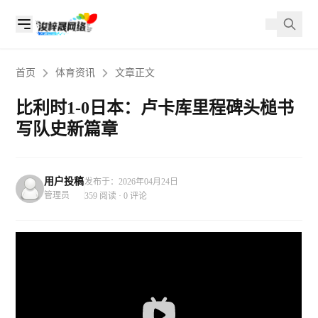
首页
体育资讯
文章正文
比利时1-0日本：卢卡库里程碑头槌书
写队史新篇章
用户投稿
发布于：2026年04月24日
管理员
359 阅读 · 0 评论