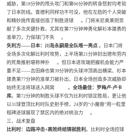
威胁，第18分钟的甩头攻门和第66分钟的转身怒射均考验
了日本防线。查德利同样功不可没，他在左肋的个人突破
和精妙挑传直接创造了制胜进球
。门将米尼奥莱则贡
献了多次关键扑救，尤其在第77分钟神勇化解衫本建勇的
准单刀，力保球门不失
。
失利方——日本：川岛永嗣是全队唯一亮点
。日本门将
全场多次化解比利时攻势，上半场第21分钟封出德布劳内
的死角推射堪称神扑
。但日本进攻端把握机会能力严
重不足——吉田麻也第39分钟的头球冲顶高出横梁、衫本
建勇第77分钟的准单刀被扑出，日本全场创造多次威胁却
始终无法将球送入网窝
。
全场最佳：罗梅卢·卢卡
库
。第72分钟的制胜头球不仅为比利时锁定胜局，更让他
以31球登顶比利时队史射手榜，24岁的“小魔兽”用一粒里
程碑进球展现了禁区内的绝对统治力
。
三、战术复盘
比利时：边路冲击+高效终结铸就胜利
。比利时全场控球