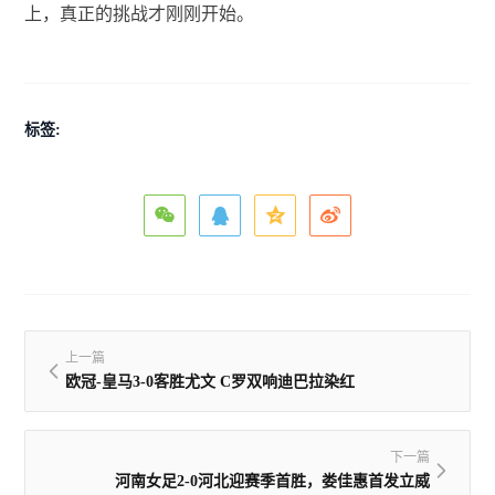
上，真正的挑战才刚刚开始。
标签:
上一篇
欧冠-皇马3-0客胜尤文 C罗双响迪巴拉染红
下一篇
河南女足2-0河北迎赛季首胜，娄佳惠首发立威