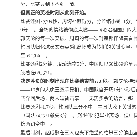
分，比赛只剩下不到一节。
但真正的英雄时刻从此刻开始。
比赛还剩7分09秒，周琦补篮得分，分差缩小到11分
9分
。全场的情绪被彻底点燃——《歌唱祖国》的大
郭艾伦的每一次突破、周琦的每一次封盖都伴随着看
韩国队归化球员文泰英5犯离场成为转折的关键变量。
至59比66
。
比赛还剩2分钟，周琦连拿5分，中国队以68比69追至
胶着在69比71。
决定胜负的时刻出现在比赛结束前57.6秒。
郭艾伦持球
——19岁的大魔王双手暴扣，中国队自开场1分15秒后
飞奔回后场，两人短暂击掌——无需多余的语言，那
比赛还剩41.7秒，韩国队三分不中，中国队收下关键
中国队74比71领先3分
。赵继伟5犯毕业离场，但中
稳两罚全中
。
最后时刻，赵成慜在三人包夹下绝望的绝杀三分偏出