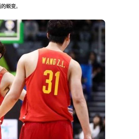
面的蜕变
。