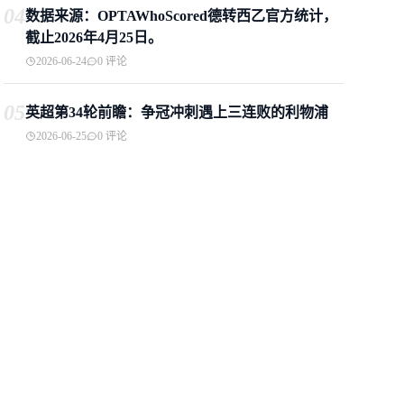
04
数据来源：OPTAWhoScored德转西乙官方统计，
截止2026年4月25日。
2026-06-24
0 评论
05
英超第34轮前瞻：争冠冲刺遇上三连败的利物浦
2026-06-25
0 评论