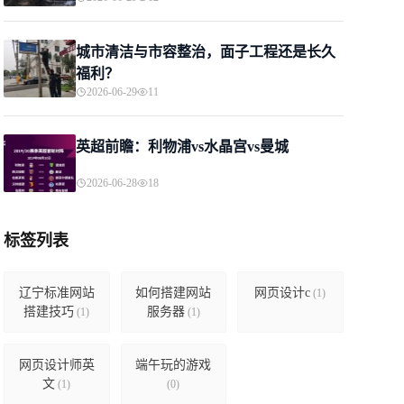
城市清洁与市容整治，面子工程还是长久
福利？
2026-06-29
11
英超前瞻：利物浦vs水晶宫vs曼城
2026-06-28
18
标签列表
辽宁标准网站
如何搭建网站
网页设计c
(1)
搭建技巧
服务器
(1)
(1)
网页设计师英
端午玩的游戏
文
(1)
(0)