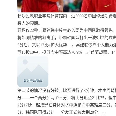
长沙民政职业学院体育馆内，近3000名中国球迷期
有人的预期。
开场仅22秒，易建联中投空心入网为中国队取得领先
将如同精准的狙击手，带领韩国队打出一波9比2的攻
3分后，又以12比4扩大优势
。易建联依靠个人能力
节13投10中，投篮命中率高达76.9%
。首节战罢，1
第二节的情况没有好转。比赛进行了3分钟，才由周琦
分——一个两分加两个三分，将比分追至21比35，
2分17秒，赵成慜在身体对抗中漂移命中高难度三分，韩
分，韩国队再得2分——分差正式拉大到20分
。