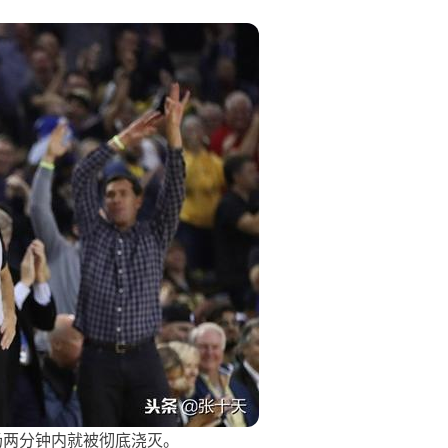
场两分钟内就被彻底浇灭。