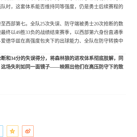
强队时，这套体系能否维持同等强度，仍是勇士后续赛程的
滑至西部第七。全队25次失误、防守端被勇士20次抢断的数
最终以49胜33负的战绩结束赛季，以西部第六身份直通季
—爱德华兹在高强度包夹下的出球能力、全队在防守转换中
抢断和34分的失误得分，将森林狼的进攻体系彻底肢解，同
，这场失利如同一面镜子——映照出他们在高压防守下的致