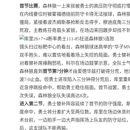
首节比赛
，森林狼一上来就被勇士的高压防守彻底打
在内线要位时被霍福德绕前防守卡得无法接球，森林
僵局，紧接着波杰姆斯基抢断反击得手，穆迪底角三分
死寂，主教练芬奇眉头紧锁，在场边来回踱步却找不
镜头扫过标靶中心的看台，森林狼球迷高举的“华子M
双手抱头，难以置信地看着场上失控的局面。勇士替
对着替补席捶胸怒吼，科尔在场边鼓掌示意，全队士
森林狼直到
首节第7分钟
才由爱德华兹打破得分荒，他
波7-0止血。但勇士进攻陷入三分钟得分荒后，库里
近急停跳投命中，帮助勇士稳住局面。首节战罢，勇士24
次失误，森林狼全队失误高达8次。
进入第二节
，勇士替补阵容延续了首节的防守强度。
度命中，勇士将分差扩大至两位数。库里在场边休息
术台前，一边拍手一边大声指挥场上队友的防守站位
后，这支球队不能再输。