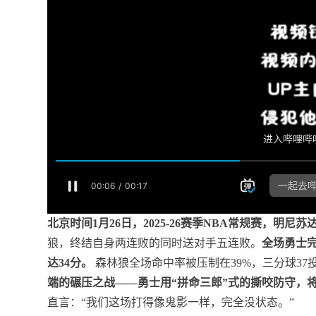
北京时间1月26日，2025-26赛季NBA常规赛，明
狼，终结自身两连败的同时送对手五连败。
全场勇士完
达34分。
森林狼全场命中率被压制在39%，三分球37
端的碾压之战——勇士用“拼命三郎”式的撕咬防守，
直言：“我们这场打得像鬼影一样，完全没状态。”