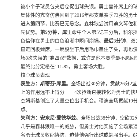
被小个子球员包夹后仓促出球失误。勇士替补席上的
集体性的亢奋仿佛回到了2016年那支单赛季73胜的勇士
进入第四节
，比赛已无悬念。森林狼尝试用迪文琴佐和
先优势。
第5分钟
，库里命中个人第5记三分后，科尔
色信仰在勇士的白色浪潮中瞬间崩塌。
最后3分钟
，双
直走回板凳席，一屁股坐下后用毛巾盖住了头，再也没
场8次失误的“准四双”数据，或许是他本赛季最不愿回
最终比分定格在111-85，勇士客场大胜。
核心球员表现
获胜方：斯蒂芬·库里
。全场出战30分钟，贡献26分2
上的作用远不止得分——4次抢断直接转化为勇士的快
杰姆斯基创造了大量空位出手机会。穆迪全场贡献19分
点。
失利方：安东尼·爱德华兹
。全场出战38分钟，空砍32
几乎是森林狼唯一的威胁，但勇士对他实施了全场紧
名勇士球员收缩协防，迫使他强行出球或勉强出手。8