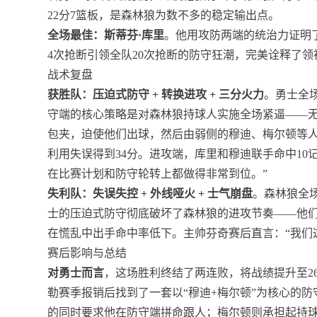
22分7篮板，是森林狼为数不多的稳定输出点。
全场最佳：斯蒂芬·库里
。他用攻防两端的统治力证明
4次抢断引领全队20次抢断的防守狂潮，完美诠释了领
战术复盘
获胜队：压迫式防守 + 转换进攻 + 三分火力
。勇士全场
守端的核心策略是对森林狼持球人实施全场紧逼——
包夹，迫使他们出球，然后由弱侧的穆迪、梅尔顿等人
利用失误得到34分。进攻端，库里和穆迪联手命中10
在比赛计划和防守轮转上都做得非常到位。”
失利队：失误失控 + 外线哑火 + 士气崩盘
。森林狼全
士的压迫式防守彻底破坏了森林狼的进攻节奏——他
在慌乱中出手命中率低下。主帅芬奇赛后直言：“我们
赛后影响与总结
对勇士而言
，这场胜利终结了两连败，将战绩提升至2
勒赛季报销后找到了一套以“穆迪+梅尔顿”为核心的
的同时要求他在防守端拼命跟人；梅尔顿则承担起持