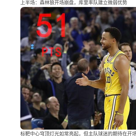
上半场：森林狼开场崩盘，库里率队建立微弱优势
标靶中心穹顶灯光如常亮起，但主队球迷的期待在开