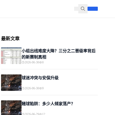
最新文章
小组出线难度大降？三分之二晋级率背后
的新赛制真相
2026-06-30
0
球迷冲突与安保升级
2026-06-30
9
赌球陷阱：多少人倾家荡产？
2026-06-29
12