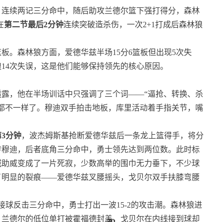
，连续两记三分命中，随后助攻兰德尔篮下强打得分，森林
在
第二节最后2分钟
连续突破造杀伤，一次2+1打成后森林狼
篮板。森林狼方面，爱德华兹半场15分6篮板但出现5次失
狼14次失误，这是他们能够保持领先的核心原因。
露，他在半场训话中只强调了三个词——“逼抢、转换、杀
都不一样了。穆迪双手拍击地板，库里活动着手指关节，嘴
第3分钟
，波杰姆斯基抢断爱德华兹后一条龙上篮得手，将分
传穆迪，后者底角三分命中，勇士领先达到两位数。此时标
喊助威变成了一片死寂，少数高举的围巾无力垂下，不少球
了明显的裂痕——爱德华兹叉腰摇头，戈贝尔双手扶膝弯腰
球反击三分命中，勇士打出一波15-2的攻击潮。森林狼进
，兰德尔的低位单打被霍福德封盖，戈贝尔在内线接到球却
50
49
50
50
1
1
1
1
1
1