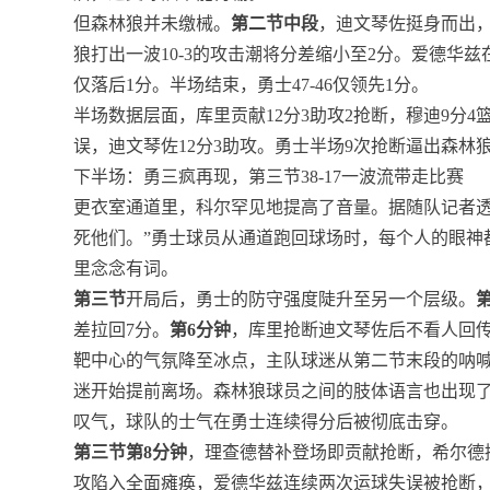
但森林狼并未缴械。
第二节中段
，迪文琴佐挺身而出
狼打出一波10-3的攻击潮将分差缩小至2分。爱德华兹
仅落后1分。半场结束，勇士47-46仅领先1分。
半场数据层面，库里贡献12分3助攻2抢断，穆迪9分4
误，迪文琴佐12分3助攻。勇士半场9次抢断逼出森林
下半场：勇三疯再现，第三节38-17一波流带走比赛
更衣室通道里，科尔罕见地提高了音量。据随队记者透
死他们。”勇士球员从通道跑回球场时，每个人的眼神
里念念有词。
第三节
开局后，勇士的防守强度陡升至另一个层级。
差拉回7分。
第6分钟
，库里抢断迪文琴佐后不看人回
靶中心的气氛降至冰点，主队球迷从第二节末段的呐
迷开始提前离场。森林狼球员之间的肢体语言也出现
叹气，球队的士气在勇士连续得分后被彻底击穿。
第三节第8分钟
，理查德替补登场即贡献抢断，希尔德接
攻陷入全面瘫痪，爱德华兹连续两次运球失误被抢断