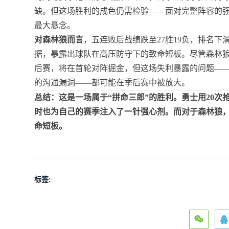
缺。但这场胜利的成色仍需检验——面对完整阵容的
最大悬念。
对森林狼而言
，五连败后战绩跌至27胜19负，排名下
据，暴露出球队在高压防守下的致命短板。尽管森林狼
后赛，将在首轮对阵掘金，但这场失利暴露的问题—
的沟通漏洞——都可能在季后赛中被放大。
总结：这是一场属于“拼命三郎”的胜利。勇士用20次
时也为自己的赛季注入了一针强心剂。而对于森林狼
命短板。
标签: