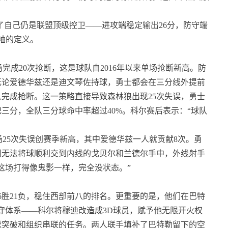
了自己仍是联盟顶级控卫——进攻端稳定输出26分，防守端
袖的定义。
完成20次抢断，这是球队自2016年以来单场抢断新高。防
无论爱德华兹还是迪文琴佐持球，勇士都会在三分线外提前
完成抢断。这一策略直接导致森林狼出现25次失误，勇士
记三分，全队三分球命中率超过40%。科尔赛后表示：“球队
场25次失误创赛季新高，其中爱德华兹一人就贡献8次。勇
们无法将球顺利交到内线的戈贝尔和兰德尔手中，外线射手
这场打得像鬼影一样，完全没状态。”
6胜21负，稳住西部前八的排名。更重要的是，他们在巴特
防守体系——科尔将穆迪改造成3D球员，赋予他无限开火权
球突破和组织串联的任务。两人联手填补了巴特勒留下的空