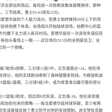
球员全部站到场边，每完成一次抢断就集体振臂高呼，那种
。三节结束，勇士85-63领先22分。
爱德华兹的个人能力追分，但勇士始终维持20分上下的领
提前将他换下休息。全场观众开始陆续退场，标靶中心的蓝
方均撤下主力进入练兵时间。爱德华兹在一次进攻失误后径
有抬头看场上一眼——这位场均29.5分的全明星后卫，全
忆的一个夜晚。
篮板7助攻4抢断，三分球11投5中，正负值高达+24。他在场
攻得分，他的无球跑动牵制了森林狼整条防线，为穆迪和波
8篮板2盖帽，三分球9投5中，成为库里身边最可靠的得分
分11篮板2助攻，但出现8次失误，正负值-18。他在进攻端
逼和协防包夹的策略——每当爱德华兹持球突破，至少有两
次失误直接反映了勇士防守对他的有效限制。迪文琴佐贡献