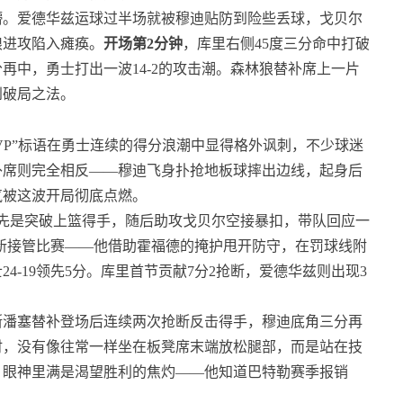
懵。爱德华兹运球过半场就被穆迪贴防到险些丢球，戈贝尔
狼进攻陷入瘫痪。
开场第2分钟
，库里右侧45度三分命中打破
再中，勇士打出一波14-2的攻击潮。森林狼替补席上一片
到破局之法。
VP”标语在勇士连续的得分浪潮中显得格外讽刺，不少球迷
补席则完全相反——穆迪飞身扑抢地板球摔出边线，起身后
气被这波开局彻底点燃。
先是突破上篮得手，随后助攻戈贝尔空接暴扣，带队回应一
重新接管比赛——他借助霍福德的掩护甩开防守，在罚球线附
-19领先5分。库里首节贡献7分2抢断，爱德华兹则出现3
斯潘塞替补登场后连续两次抢断反击得手，穆迪底角三分再
时，没有像往常一样坐在板凳席末端放松腿部，而是站在技
，眼神里满是渴望胜利的焦灼——他知道巴特勒赛季报销